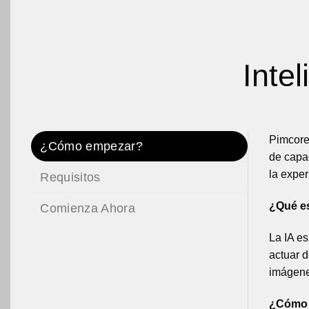
Intel
Pimcore
¿Cómo empezar?
de capac
la exper
Requisitos
¿Qué es 
Comienza Ahora
La IA es
actuar d
imágene
¿Cómo p