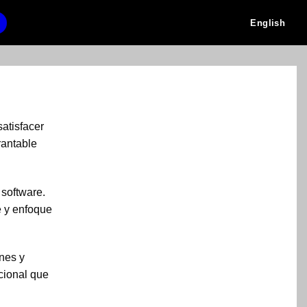
English
atisfacer
rantable
 software.
e y enfoque
nes y
cional que