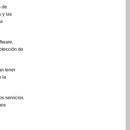
s de
 y las
ea
ftware.
otección de
an tener
 la
os servicios
mos