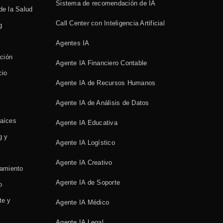
Sistema de recomendación de IA
 de la Salud
Call Center con Inteligencia Artificial
g
Agentes IA
ación
Agente IA Financiero Contable
cio
Agente IA de Recursos Humanos
Agente IA de Análisis de Datos
Raíces
Agente IA Educativa
g y
Agente IA Logístico
Agente IA Creativo
enamiento
Agente IA de Soporte
o
te y
Agente IA Médico
Agente IA Legal