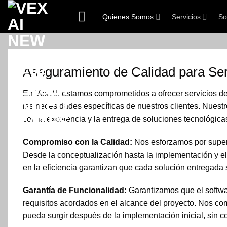
Saltar
Quienes Somos
Servicios
So
al
contenido
Aseguramiento de Calidad para Ser
En Vex AI, estamos comprometidos a ofrecer servicios de 
las necesidades específicas de nuestros clientes. Nuest
con la excelencia y la entrega de soluciones tecnológica
Compromiso con la Calidad:
Nos esforzamos por supera
Desde la conceptualización hasta la implementación y el
en la eficiencia garantizan que cada solución entregada
Garantía de Funcionalidad:
Garantizamos que el softwar
requisitos acordados en el alcance del proyecto. Nos co
pueda surgir después de la implementación inicial, sin co