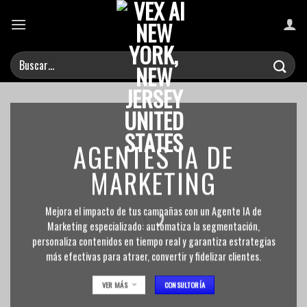
Saltar
al
contenido
AGENTES IA DE
MARKETING
Mejora el impacto de tus campañas con un Agente IA de
Marketing especializado: automatiza la segmentación,
personaliza contenidos en tiempo real y garantiza estrategias
más efectivas para atraer, convertir y fidelizar clientes.
VER MÁS
CONSULTORÍA