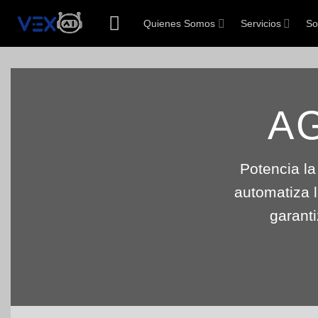
Saltar
Quienes Somos
Servicios
So
al
contenido
A
Potencia la
automatiza l
garanti