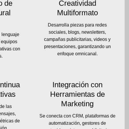
o de
Creatividad
ural
Multiformato
Desarrolla piezas para redes
sociales, blogs, newsletters,
n lenguaje
campañas publicitarias, videos y
s equipos
presentaciones, garantizando un
eativas con
enfoque omnicanal.
s.
ntinua
Integración con
tivas
Herramientas de
Marketing
de las
nsajes,
Se conecta con CRM, plataformas de
étricas de
automatización, gestores de
sión.