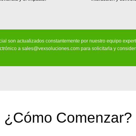
ificial son actualizados constantemente por nuestro equipo exper
ectrónico a
sales@vexsoluciones.com
para solicitarla y conside
¿Cómo Comenzar?