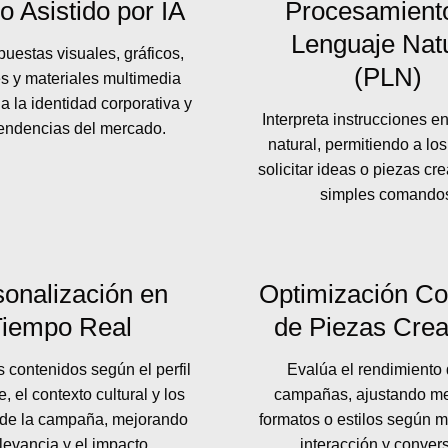
o Asistido por IA
Procesamient
Lenguaje Nat
uestas visuales, gráficos,
(PLN)
 y materiales multimedia
a la identidad corporativa y
Interpreta instrucciones e
tendencias del mercado.
natural, permitiendo a lo
solicitar ideas o piezas cr
simples comando
onalización en
Optimización Co
Tiempo Real
de Piezas Crea
 contenidos según el perfil
Evalúa el rendimiento 
e, el contexto cultural y los
campañas, ajustando me
 de la campaña, mejorando
formatos o estilos según m
elevancia y el impacto.
interacción y conver