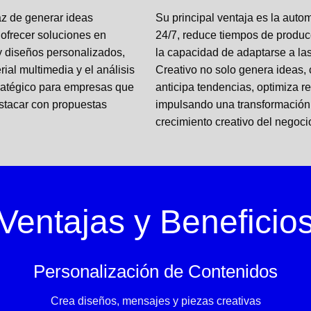
z de generar ideas
Su principal ventaja es la autom
ofrecer soluciones en
24/7, reduce tiempos de produc
 y diseños personalizados,
la capacidad de adaptarse a las
al multimedia y el análisis
Creativo no solo genera ideas, 
tratégico para empresas que
anticipa tendencias, optimiza r
estacar con propuestas
impulsando una transformación d
crecimiento creativo del negoci
Ventajas y Beneficio
Personalización de Contenidos
Crea diseños, mensajes y piezas creativas