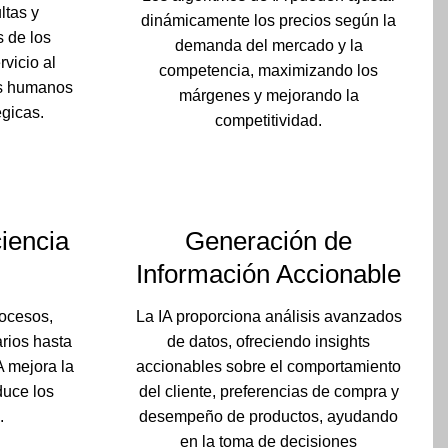
ltas y
dinámicamente los precios según la
 de los
demanda del mercado y la
rvicio al
competencia, maximizando los
os humanos
márgenes y mejorando la
égicas.
competitividad.
ciencia
Generación de
Información Accionable
rocesos,
La IA proporciona análisis avanzados
arios hasta
de datos, ofreciendo insights
IA mejora la
accionables sobre el comportamiento
duce los
del cliente, preferencias de compra y
.
desempeño de productos, ayudando
en la toma de decisiones