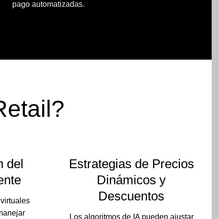
pago automatizadas.
Retail?
n del
Estrategias de Precios
ente
Dinámicos y
Descuentos
virtuales
manejar
Los algoritmos de IA pueden ajustar