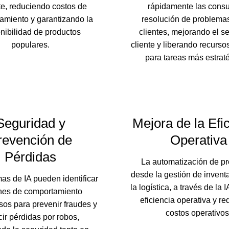
te, reduciendo costos de
rápidamente las consu
miento y garantizando la
resolución de problemas
nibilidad de productos
clientes, mejorando el se
populares.
cliente y liberando recurs
para tareas más estrat
Seguridad y
Mejora de la Efi
revención de
Operativa
Pérdidas
La automatización de p
desde la gestión de invent
as de IA pueden identificar
la logística, a través de la 
nes de comportamiento
eficiencia operativa y re
os para prevenir fraudes y
costos operativos
ir pérdidas por robos,