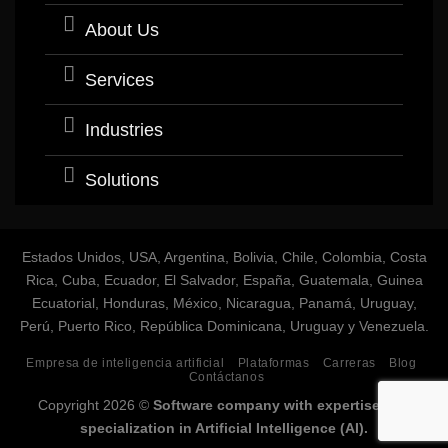
About Us
Services
Industries
Solutions
Estados Unidos, USA, Argentina, Bolivia, Chile, Colombia, Costa
Rica, Cuba, Ecuador, El Salvador, España, Guatemala, Guinea
Ecuatorial, Honduras, México, Nicaragua, Panamá, Uruguay,
Perú, Puerto Rico, República Dominicana, Uruguay y Venezuela.
Empresa de inteligencia artificial
Plataformas
Carreras
Blog
Contáctanos
Copyright 2026 ©
Software company with expertise and
specialization in Artificial Intelligence (AI).