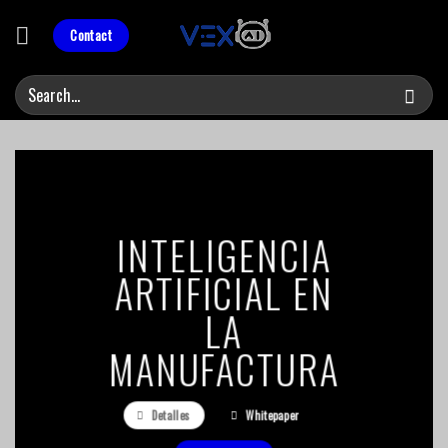
Skip
to
Contact
content
INTELIGENCIA
ARTIFICIAL EN
LA
MANUFACTURA
Detalles
Whitepaper